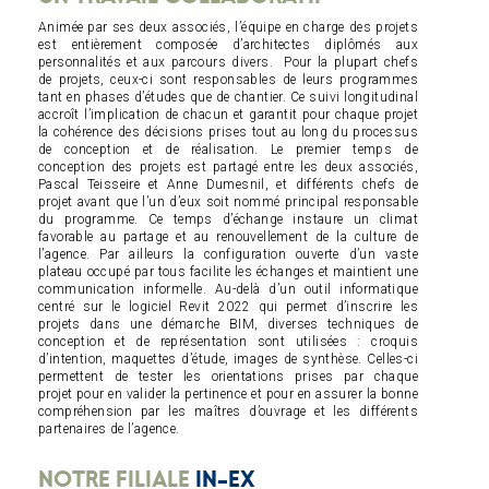
Animée par ses deux associés, l’équipe en charge des projets
est entièrement composée d’architectes diplômés aux
personnalités et aux parcours divers.
Pour la plupart chefs
de projets, ceux-ci sont responsables de leurs programmes
tant en phases d’études que de chantier. Ce suivi longitudinal
accroît l’implication de chacun et garantit pour chaque projet
la cohérence des décisions prises tout au long du processus
de conception et de réalisation.
Le premier temps de
conception des projets est partagé entre les deux associés,
Pascal Teisseire et Anne Dumesnil, et différents chefs de
projet avant que l’un d’eux soit nommé principal responsable
du programme. Ce temps d’échange instaure un climat
favorable au partage et au renouvellement de la culture de
l’agence.
Par ailleurs la configuration ouverte d’un vaste
plateau occupé par tous facilite les échanges et maintient une
communication informelle.
Au-delà d’un outil informatique
centré sur le logiciel Revit 2022 qui permet d’inscrire les
projets dans une démarche BIM, diverses techniques de
conception et de représentation sont utilisées : croquis
d’intention, maquettes d’étude, images de synthèse.
Celles-ci
permettent de tester les orientations prises par chaque
projet pour en valider la pertinence et pour en assurer la bonne
compréhension par les maîtres d’ouvrage et les différents
partenaires de l’agence.
NOTRE FILIALE
IN-EX