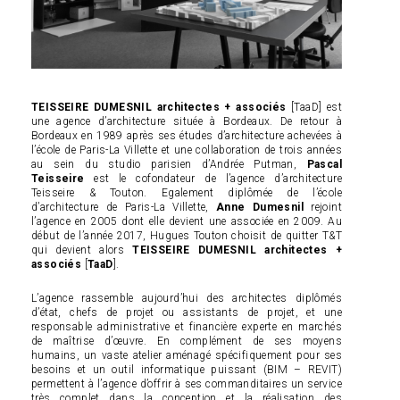
TEISSEIRE DUMESNIL architectes + associés
[TaaD] est
une agence d’architecture située à Bordeaux.
De retour à
Bordeaux en 1989 après ses études d’architecture achevées à
l’école de Paris-La Villette et une collaboration de trois années
au sein du studio parisien d’Andrée Putman,
Pascal
Teisseire
est le cofondateur de l’agence d’architecture
Teisseire & Touton.
Egalement diplômée de l’école
d’architecture de Paris-La Villette,
Anne Dumesnil
rejoint
l’agence en 2005 dont elle devient une associée en 2009.
Au
début de l’année 2017, Hugues Touton choisit de quitter T&T
qui devient alors
TEISSEIRE DUMESNIL architectes +
associés
[
TaaD
].
L’agence rassemble aujourd’hui des architectes diplômés
d’état, chefs de projet ou assistants de projet, et une
responsable administrative et financière experte en marchés
de maîtrise d’œuvre.
En complément de ses moyens
humains, un vaste atelier aménagé spécifiquement pour ses
besoins et un outil informatique puissant (BIM – REVIT)
permettent à l’agence d’offrir à ses commanditaires un service
très complet dans la conception et la réalisation des