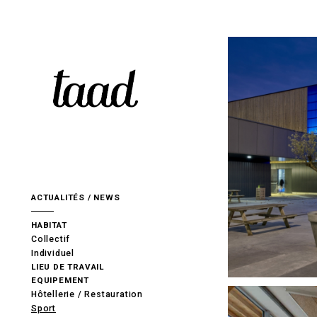
S
k
i
p
t
o
c
o
n
t
e
ACTUALITÉS / NEWS
n
t
HABITAT
Collectif
Individuel
LIEU DE TRAVAIL
EQUIPEMENT
Hôtellerie / Restauration
Sport